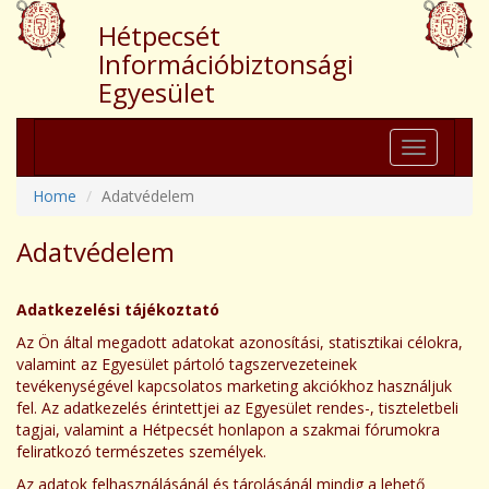
Hétpecsét
Információbiztonsági
Egyesület
Toggle
navigation
Home
Adatvédelem
Adatvédelem
Adatkezelési tájékoztató
Az Ön által megadott adatokat azonosítási, statisztikai célokra,
valamint az Egyesület pártoló tagszervezeteinek
tevékenységével kapcsolatos marketing akciókhoz használjuk
fel. Az adatkezelés érintettjei az Egyesület rendes-, tiszteletbeli
tagjai, valamint a Hétpecsét honlapon a szakmai fórumokra
feliratkozó természetes személyek.
Az adatok felhasználásánál és tárolásánál mindig a lehető