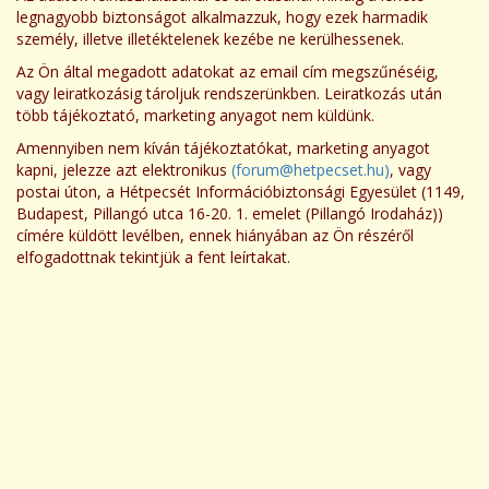
legnagyobb biztonságot alkalmazzuk, hogy ezek harmadik
személy, illetve illetéktelenek kezébe ne kerülhessenek.
Az Ön által megadott adatokat az email cím megszűnéséig,
vagy leiratkozásig tároljuk rendszerünkben. Leiratkozás után
több tájékoztató, marketing anyagot nem küldünk.
Amennyiben nem kíván tájékoztatókat, marketing anyagot
kapni, jelezze azt elektronikus
(forum@hetpecset.hu)
, vagy
postai úton, a Hétpecsét Információbiztonsági Egyesület (1149,
Budapest, Pillangó utca 16-20. 1. emelet (Pillangó Irodaház))
címére küldött levélben, ennek hiányában az Ön részéről
elfogadottnak tekintjük a fent leírtakat.