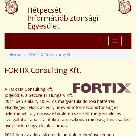
Hétpecsét
Információbiztonsági
Egyesület
Toggle
navigation
Home
FORTIX Consulting Kft.
FORTIX Consulting Kft.
A FORTIX Consulting Kft.
jogelődje, a Secure-IT Hungary Kft.
2011-ben alakult, 100%-os magyar tulajdonosi háttérrel.
Elsődleges célunk az volt, hogy az információbiztonság és
üzletmenet-folytonosság területén szerzett megrendelői és
szolgáltatói tapasztalatokra támaszkodva minőségi tanácsadást
nyújtsunk az ügyfeleink számára.
2014-ben az addigi sikeres feladatok eredményeképpen