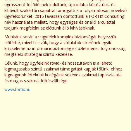
ugrásszerű fejlődésnek indultunk, új irodába költöztünk, és
kibővült szakértői csapattal támogattuk a folyamatosan növekvő
ügyfélkörünket. 2015 tavaszán döntöttünk a FORTIX Consulting
név használata mellett, hogy egységes és önálló arculattal
tudjunk megfelelni az előttünk álló kihívásoknak.
Munkánk során az ügyfelek komplex biztonságát helyezzük
előtérbe, mivel hisszük, hogy a vállalatok sikerének egyik
kulcseleme az információbiztonság és üzletmenet-folytonosság
megfelelő stratégiai szintű kezelése.
Célunk, hogy ügyfeleink rövid- és hosszútávon is a lehető
legmagasabb szintű szakmai támogatást kapják tőlünk, ehhez
legnagyobb értékünk kollégáink sokéves szakmai tapasztalata
és magas szakmai felkészültsége.
www.fortix.hu