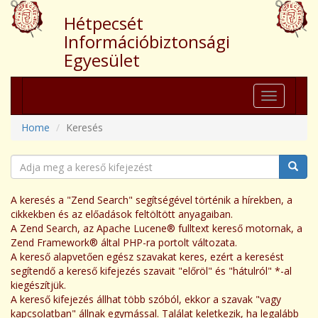
Hétpecsét
Információbiztonsági
Egyesület
Toggle
navigation
Home
Keresés
A keresés a "Zend Search" segítségével történik a hírekben, a
cikkekben és az előadások feltöltött anyagaiban.
A Zend Search, az Apache Lucene® fulltext kereső motornak, a
Zend Framework® által PHP-ra portolt változata.
A kereső alapvetően egész szavakat keres, ezért a keresést
segítendő a kereső kifejezés szavait "előröl" és "hátulról" *-al
kiegészítjük.
A kereső kifejezés állhat több szóból, ekkor a szavak "vagy
kapcsolatban" állnak egymással. Találat keletkezik, ha legalább