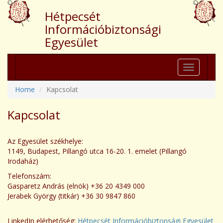
Hétpecsét
Információbiztonsági
Egyesület
Toggle
navigation
Home
Kapcsolat
Kapcsolat
Az Egyesület székhelye:
1149, Budapest, Pillangó utca 16-20. 1. emelet (Pillangó
Irodaház)
Telefonszám:
Gasparetz András (elnök) +36 20 4349 000
Jerabek György (titkár) +36 30 9847 860
LinkedIn elérhetőség:
Hétpecsét Információbiztonsági Egyesület