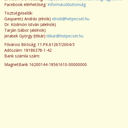
Facebook elérhetőség:
Információbiztonság
Tisztségviselők:
Gasparetz András (elnök)
elnok@hetpecset.hu
Dr. Ködmön István (alelnök)
Tarján Gábor (alelnök)
Jerabek György (titkár)
titkar@hetpecset.hu
Fővárosi Bíróság: 11.PK.61267/2004/3
Adószám: 18186378-1-42
Bank számla szám:
MagnetBank 16200144-18561610-00000000