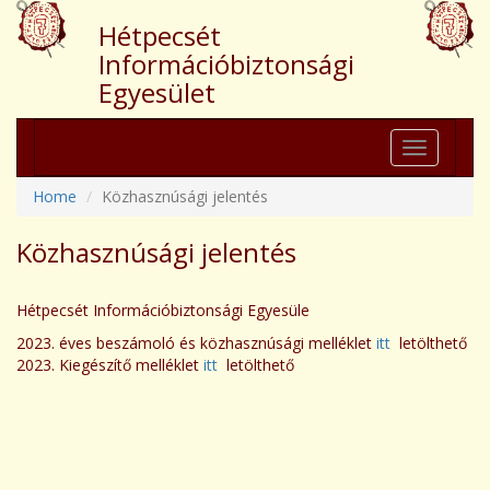
Hétpecsét
Információbiztonsági
Egyesület
Toggle
navigation
Home
Közhasznúsági jelentés
Közhasznúsági jelentés
Hétpecsét Információbiztonsági Egyesüle
2023. éves beszámoló és közhasznúsági melléklet
itt
letölthető
2023. Kiegészítő melléklet
itt
letölthető