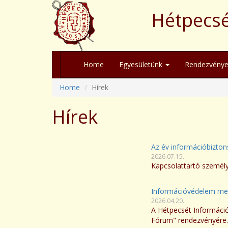
Hétpecsé
Home
Egyesületünk
Rendezvénye
Home
Hírek
Hírek
Az év információbiztons
2026.07.15.
Kapcsolattartó személy 
Információvédelem me
2026.04.20.
A Hétpecsét Informáci
Fórum" rendezvényére.