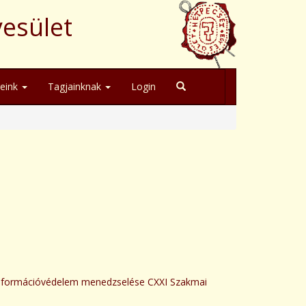
yesület
geink
Tagjainknak
Login
"Információvédelem menedzselése CXXI Szakmai