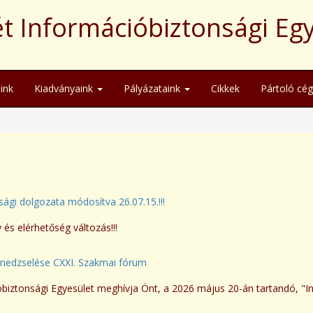
t Információbiztonsági Eg
ink
Kiadványaink
Pályázataink
Cikkek
Pártoló cé
ági dolgozata módosítva 26.07.15.!!!
és elérhetőség változás!!!
nedzselése CXXI. Szakmai fórum
óbiztonsági Egyesület meghívja Önt, a 2026 május 20-án tartandó, 