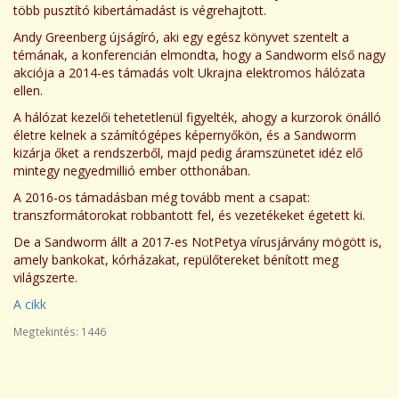
több pusztító kibertámadást is végrehajtott.
Andy Greenberg újságíró, aki egy egész könyvet szentelt a
témának, a konferencián elmondta, hogy a Sandworm első nagy
akciója a 2014-es támadás volt Ukrajna elektromos hálózata
ellen.
A hálózat kezelői tehetetlenül figyelték, ahogy a kurzorok önálló
életre kelnek a számítógépes képernyőkön, és a Sandworm
kizárja őket a rendszerből, majd pedig áramszünetet idéz elő
mintegy negyedmillió ember otthonában.
A 2016-os támadásban még tovább ment a csapat:
transzformátorokat robbantott fel, és vezetékeket égetett ki.
De a Sandworm állt a 2017-es NotPetya vírusjárvány mögött is,
amely bankokat, kórházakat, repülőtereket bénított meg
világszerte.
A cikk
Megtekintés: 1446