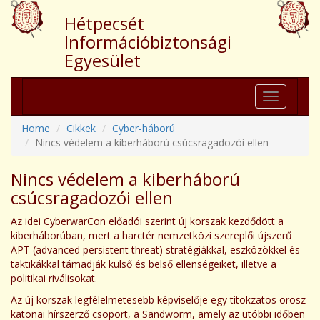
Hétpecsét
Információbiztonsági
Egyesület
Toggle
navigation
Home
Cikkek
Cyber-háború
Nincs védelem a kiberháború csúcsragadozói ellen
Nincs védelem a kiberháború
csúcsragadozói ellen
Az idei CyberwarCon előadói szerint új korszak kezdődött a
kiberháborúban, mert a harctér nemzetközi szereplői újszerű
APT (advanced persistent threat) stratégiákkal, eszközökkel és
taktikákkal támadják külső és belső ellenségeiket, illetve a
politikai riválisokat.
Az új korszak legfélelmetesebb képviselője egy titokzatos orosz
katonai hírszerző csoport, a Sandworm, amely az utóbbi időben