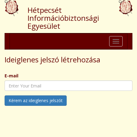
Hétpecsét
Információbiztonsági
Egyesület
Toggle
navigation
Ideiglenes jelszó létrehozása
E-mail
Kérem az ideiglenes jelszót