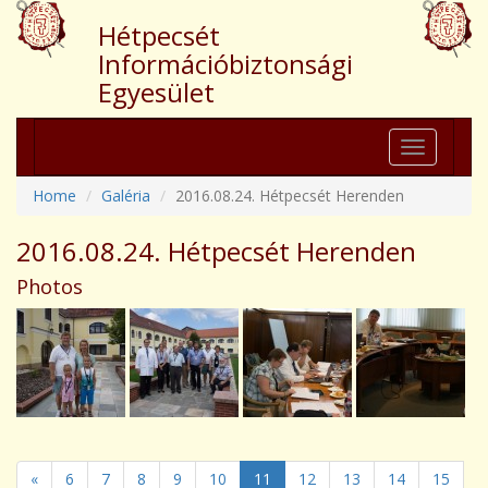
Hétpecsét
Információbiztonsági
Egyesület
Toggle
navigation
Home
Galéria
2016.08.24. Hétpecsét Herenden
2016.08.24. Hétpecsét Herenden
Photos
«
6
7
8
9
10
11
12
13
14
15