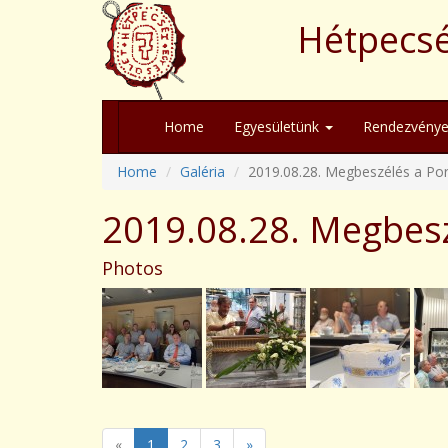
Hétpecsé
Home
Egyesületünk
Rendezvénye
Home
Galéria
2019.08.28. Megbeszélés a Po
2019.08.28. Megbesz
Photos
«
1
2
3
»