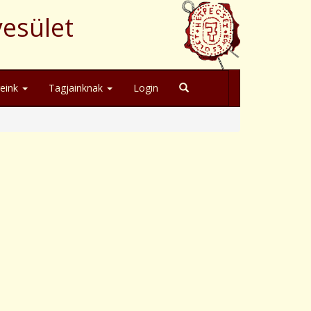
yesület
geink
Tagjainknak
Login