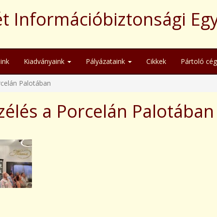
t Információbiztonsági Eg
ink
Kiadványaink
Pályázataink
Cikkek
Pártoló cé
rcelán Palotában
élés a Porcelán Palotában