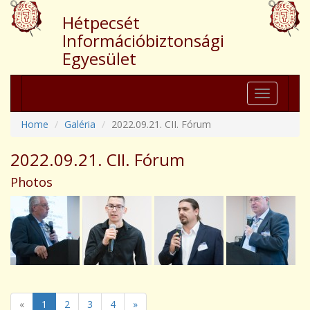
Hétpecsét
Információbiztonsági
Egyesület
Toggle
navigation
Home
Galéria
2022.09.21. CII. Fórum
2022.09.21. CII. Fórum
Photos
«
1
2
3
4
»