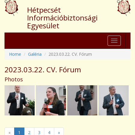
Hétpecsét
Információbiztonsági
Egyesület
Toggle
navigation
Home
Galéria
2023.03.22. CV. Fórum
2023.03.22. CV. Fórum
Photos
«
1
2
3
4
»