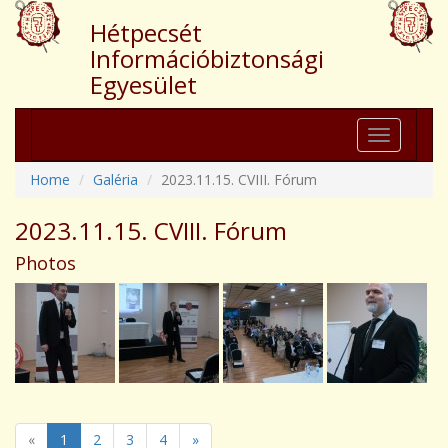
Hétpecsét
Információbiztonsági
Egyesület
Toggle
navigation
Home
Galéria
2023.11.15. CVIII. Fórum
2023.11.15. CVIII. Fórum
Photos
«
1
2
3
4
»