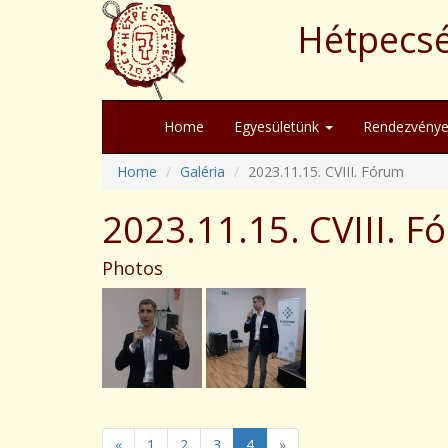
Hétpecsé
Home
Egyesületünk
Rendezvénye
Home
Galéria
2023.11.15. CVIII. Fórum
2023.11.15. CVIII. F
Photos
«
1
2
3
4
»