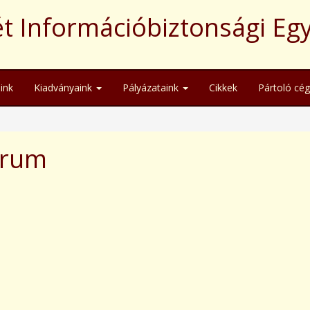
t Információbiztonsági Eg
ink
Kiadványaink
Pályázataink
Cikkek
Pártoló cé
órum