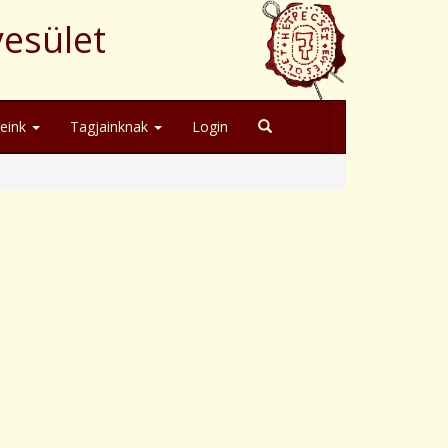
yesület
geink
Tagjainknak
Login