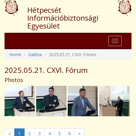
Hétpecsét
Információbiztonsági
Egyesület
Toggle
navigation
Home
Galéria
2025.05.21. CXVI. Fórum
2025.05.21. CXVI. Fórum
Photos
«
1
2
3
4
5
6
»