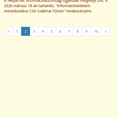
A Hétpecsét Információbiztonsági Egyesület meghívja Önt, a
2026 március 18-án tartandó, "Információvédelem
menedzselése CXX Szakmai Fórum" rendezvényére.
«
1
2
3
4
5
6
7
8
9
10
»