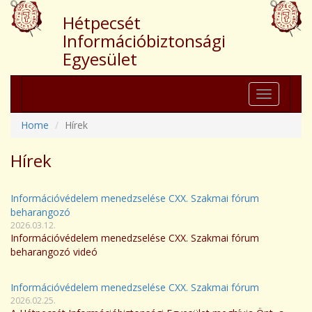
Hétpecsét
Információbiztonsági
Egyesület
Toggle
navigation
Home
Hírek
Hírek
Információvédelem menedzselése CXX. Szakmai fórum
beharangozó
2026.03.12.
Információvédelem menedzselése CXX. Szakmai fórum
beharangozó videó
Információvédelem menedzselése CXX. Szakmai fórum
2026.02.25.