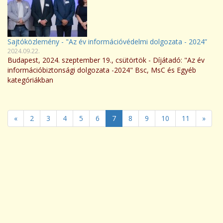
Sajtóközlemény - "Az év információvédelmi dolgozata - 2024”
2024.09.22.
Budapest, 2024. szeptember 19., csütörtök - Díjátadó: "Az év
információbiztonsági dolgozata -2024" Bsc, MsC és Egyéb
kategóriákban
«
2
3
4
5
6
7
8
9
10
11
»