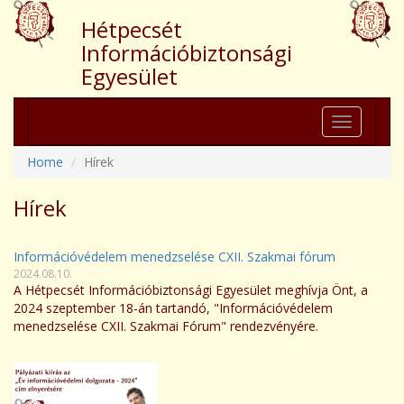
Hétpecsét
Információbiztonsági
Egyesület
Toggle
navigation
Home
Hírek
Hírek
Információvédelem menedzselése CXII. Szakmai fórum
2024.08.10.
A Hétpecsét Információbiztonsági Egyesület meghívja Önt, a
2024 szeptember 18-án tartandó, "Információvédelem
menedzselése CXII. Szakmai Fórum" rendezvényére.