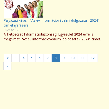
Pályázati kiírás - "Az év információvédelmi dolgozata - 2024”
cím elnyerésére
2024.05.17.
A Hétpecsét Információbiztonsági Egyesület 2024 évre is
meghirdeti "Az év információvédelmi dolgozata - 2024” címet.
«
3
4
5
6
7
8
9
10
11
12
»