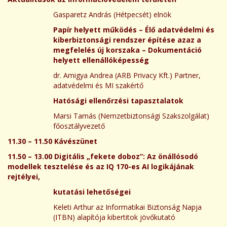
Gasparetz András (Hétpecsét) elnök
Papír helyett működés – Élő adatvédelmi és
kiberbiztonsági rendszer építése azaz a
megfelelés új korszaka – Dokumentáció
helyett ellenállóképesség
dr. Amigya Andrea (ARB Privacy Kft.) Partner,
adatvédelmi és MI szakértő
Hatósági ellenőrzési tapasztalatok
Marsi Tamás
(Nemzetbiztonsági Szakszolgálat)
főosztályvezető
11.30 – 11.50 Kávészünet
11.50 – 13.00 Digitális „fekete doboz”: Az önállósodó
modellek tesztelése és az IQ 170-es AI logikájának
rejtélyei,
kutatási lehetőségei
Keleti Arthur az Informatikai Biztonság Napja
(ITBN) alapítója kibertitok jövőkutató