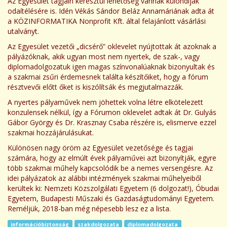
Az Egyesület tagjain keresztül lehetőség vannak különdíjak
odaítélésére is. Idén Vékás Sándor Beláz Annamáriának adta át
a KÖZINFORMATIKA Nonprofit Kft. által felajánlott vásárlási
utalványt.
Az Egyesület vezetői „dicsérő” oklevelet nyújtottak át azoknak a
pályázóknak, akik ugyan most nem nyertek, de szak-, vagy
diplomadolgozatuk igen magas színvonalúaknak bizonyultak és
a szakmai zsűri érdemesnek találta készítőiket, hogy a fórum
résztvevői előtt őket is kiszólítsák és megjutalmazzák.
A nyertes pályaművek nem jöhettek volna létre elkötelezett
konzulensek nélkül, így a Fórumon oklevelet adtak át Dr. Gulyás
Gábor György és Dr. Krasznay Csaba részére is, elismerve ezzel
szakmai hozzájárulásukat.
Különösen nagy öröm az Egyesület vezetősége és tagjai
számára, hogy az elmúlt évek pályaművei azt bizonyítják, egyre
több szakmai műhely kapcsolódik be a nemes versengésre. Az
idei pályázatok az alábbi intézmények szakmai műhelyeiből
kerültek ki: Nemzeti Közszolgálati Egyetem (6 dolgozat!), Óbudai
Egyetem, Budapesti Műszaki és Gazdaságtudományi Egyetem.
Reméljük, 2018-ban még népesebb lesz ez a lista.
információbiztonság
szakdolgozata
diplomadolgozata