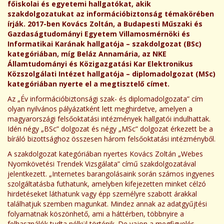
főiskolai és egyetemi hallgatókat, akik
szakdolgozatukat az információbiztonság témakörében
írják. 2017-ben Kovács Zoltán, a
Budapesti Műszaki és
Gazdaságtudományi Egyetem Villamosmérnöki és
Informatikai
Karának hallgatója
– szakdolgozat (BSc)
kategóriában, míg Beláz Annamária, az NKE
Államtudományi és Közigazgatási Kar Elektronikus
Közszolgálati Intézet hallgatója – diplomadolgozat (MSc)
kategóriában nyerte el a megtisztelő címet.
Az „Év információbiztonsági szak- és diplomadolgozata” cím
olyan nyilvános pályázatként lett meghirdetve, amelyen a
magyarországi felsőoktatási intézmények hallgatói indulhattak.
Idén négy „BSc” dolgozat és négy „MSc” dolgozat érkezett be a
bíráló bizottsághoz összesen három felsőoktatási intézményből.
A szakdolgozat kategóriában nyertes Kovács Zoltán „Webes
Nyomkövetési Trendek Vizsgálata” című szakdolgozatával
jelentkezett. „Internetes barangolásaink során számos ingyenes
szolgáltatásba futhatunk, amelyben kifejezetten minket célzó
hirdetéseket láthatunk vagy épp személyre szabott árakkal
találhatjuk szemben magunkat. Mindez annak az adatgyűjtési
folyamatnak köszönhető, ami a háttérben, többnyire a
felhasználók tudta nélkül történik. De vajon a megfigyelés