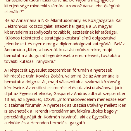
kiterjedtsége mindenki számára azonos? Van-e lehetőségünk
ellenállni?”
Beláz Annamária a NKE Államtudományi és Közigazgatási Kar
Elektronikus Közszolgálati Intézet hallgatója a „A magyar
kibervédelmi szabályozás továbbfejlesztésének lehetőségei,
Különös tekintettel a stratégiaalkotásra” című dolgozatával
jelentkezett és nyerte meg a diplomadolgozat kategóriát. Beláz
Annamária „Kitér, a használt kutatási módszerekre, majd
bemutatja a dolgozat legérdekesebb eredményeit, továbbá a
további kutatási irányokra.”
A Hétpecsét Egyesület szeptemberi fórumán a nyertesek
kihirdetése után Kovács Zoltán, valamint Beláz Annamária is
bemutatta dolgozatát, majd válaszoltak a szakmai közönség
kérdéseire. Az erkölcsi elismeréssel és utazási utalvánnyal járó
díjat az Egyesület elnöke, Gasparetz András adta át szeptember
13-án, az Egyesület, LXXVII. „Információvédelem menedzselése”
c. szakmai fórumán. A nyertesek az utazási utalvány mellett idén
is átvehették a Herendi Porcelánmanufaktúra „bölcs bagoly”
porcelánfiguráját dr. Ködmön Istvántól, aki az Egyesület
alelnöke és a Herenden termelési igazgató.