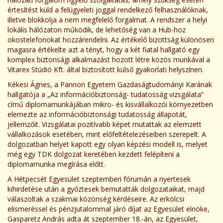
értesítést küld a felügyeleti joggal rendelkező felhasználóknak,
illetve blokkolja a nem megfelelő forgalmat. A rendszer a helyi
lokális hálózaton működik, de lehetőség van a Hub-hoz
okostelefonokat hozzárendelni. Az értékelő bizottság különösen
magasra értékelte azt a tényt, hogy a két fiatal hallgató egy
komplex biztonsági alkalmazást hozott létre közös munkával a
Vitarex Stúdió Kft. által biztosított külső gyakorlati helyszínen.
Kékesi Ágnes, a Pannon Egyetem Gazdaságtudományi Karának
hallgatója a „Az információbiztonság- tudatosság vizsgálata”
című diplomamunkájában mikro- és kisvállalkozói környezetben
elemezte az információbiztonsági tudatosság állapotát,
jellemzőit. Vizsgálatai pozitívabb képet mutattak az elemzett
vállalkozások esetében, mint előfeltételezéseiben szerepelt. A
dolgozatban helyet kapott egy olyan képzési modell is, melyet
még egy TDK dolgozat keretében kezdett felépíteni a
diplomamunka megírása előtt.
A Hétpecsét Egyesület szeptemberi fórumán a nyertesek
kihirdetése után a győztesek bemutatták dolgozataikat, majd
válaszoltak a szakmai közönség kérdéseire. Az erkölcsi
elismeréssel és pénzjutalommal járó díjat az Egyesület elnöke,
Gasparetz András adta át szeptember 18.-án, az Egyesület,