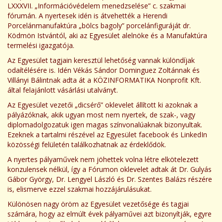
LXXXVII. „Információvédelem menedzselése” c. szakmai
fórumán. A nyertesek idén is átvehették a Herendi
Porcelánmanufaktúra „bölcs bagoly” porcelánfiguráját dr.
Ködmön Istvántól, aki az Egyesület alelnöke és a Manufaktúra
termelési igazgatója.
Az Egyesület tagjain keresztül lehetőség vannak különdíjak
odaítélésére is. Idén Vékás Sándor Dominguez Zoltánnak és
Villányi Bálintnak adta át a KÖZINFORMATIKA Nonprofit Kft.
által felajánlott vásárlási utalványt.
Az Egyesület vezetői „dicsérő” oklevelet állított ki azoknak a
pályázóknak, akik ugyan most nem nyertek, de szak-, vagy
diplomadolgozatuk igen magas színvonalúaknak bizonyultak.
Ezeknek a tartalmi részével az Egyesület facebook és LinkedIn
közösségi felületén találkozhatnak az érdeklődök.
A nyertes pályaművek nem jöhettek volna létre elkötelezett
konzulensek nélkül, így a Fórumon oklevelet adtak át Dr. Gulyás
Gábor György, Dr. Lengyel László és Dr. Szentes Balázs részére
is, elismerve ezzel szakmai hozzájárulásukat.
Különösen nagy öröm az Egyesület vezetősége és tagjai
számára, hogy az elmúlt évek pályaművei azt bizonyítják, egyre