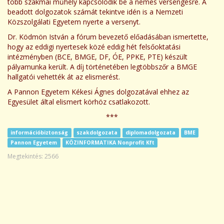
több szakmai műhely kapcsolódik be a nemes versengésre. A
beadott dolgozatok számát tekintve idén is a Nemzeti
Közszolgálati Egyetem nyerte a versenyt.
Dr. Ködmön István a fórum bevezető előadásában ismertette,
hogy az eddigi nyertesek közé eddig hét felsőoktatási
intézményben (BCE, BMGE, DF, ÓE, PPKE, PTE) készült
pályamunka került. A díj történetében legtöbbszőr a BMGE
hallgatói vehették át az elismerést.
A Pannon Egyetem Kékesi Ágnes dolgozatával ehhez az
Egyesület által elismert körhöz csatlakozott.
***
információbiztonság
szakdolgozata
diplomadolgozata
BME
Pannon Egyetem
KÖZINFORMATIKA Nonprofit Kft
Megtekintés: 2566