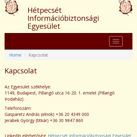
Hétpecsét
Információbiztonsági
Egyesület
Toggle
navigation
Home
Kapcsolat
Kapcsolat
Az Egyesület székhelye:
1149, Budapest, Pillangó utca 16-20. 1. emelet (Pillangó
Irodaház)
Telefonszám:
Gasparetz András (elnök) +36 20 4349 000
Jerabek György (titkár) +36 30 9847 860
LinkedIn elérhetőség:
Hétpecsét Információbiztonsági Egyesület