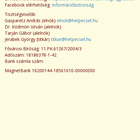
Facebook elérhetőség:
Információbiztonság
Tisztségviselők:
Gasparetz András (elnök)
elnok@hetpecset.hu
Dr. Ködmön István (alelnök)
Tarján Gábor (alelnök)
Jerabek György (titkár)
titkar@hetpecset.hu
Fővárosi Bíróság: 11.PK.61267/2004/3
Adószám: 18186378-1-42
Bank számla szám:
MagnetBank 16200144-18561610-00000000