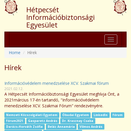
Hétpecsét
Információbiztonsági
Egyesület
Toggle
navigation
Home
Hírek
Hírek
Információvédelem menedzselése XCV. Szakmai fórum
2021.02.12.
A Hétpecsét Információbiztonsági Egyesület meghívja Önt, a
2021március 17-én tartandó, "Információvédelem
menedzselése XCV. Szakmai Fórum" rendezvényére.
Nemzeti Közszolgálati Egyetem
Óbudai Egyetem
LinkedIn
fórum
fórum2021
Gasparetz András
Dr. Krasznay Csaba
Darázs-Horváth Zsófia
Beláz Annamária
Vilmos András