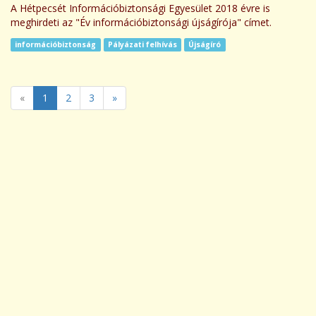
A Hétpecsét Információbiztonsági Egyesület 2018 évre is
meghirdeti az "Év információbiztonsági újságírója" címet.
információbiztonság
Pályázati felhívás
Újságíró
«
1
2
3
»