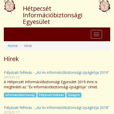
Hétpecsét
Információbiztonsági
Egyesület
Toggle
navigation
Home
Hírek
Hírek
Pályázati felhívás - „Az év információbiztonsági újságírója 2019”
2019.01.15.
A Hétpecsét Információbiztonsági Egyesület 2019 évre is
meghirdeti az "Év információbiztonsági újságírója" címet.
információbiztonság
Pályázati felhívás
Újságíró
Pályázati felhívás - „Az év információbiztonsági újságírója 2018”
2018.01.17.