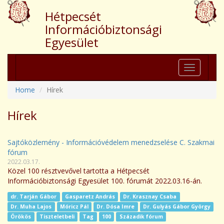
Hétpecsét
Információbiztonsági
Egyesület
Toggle
navigation
Home
Hírek
Hírek
Sajtóközlemény - Információvédelem menedzselése C. Szakmai
fórum
2022.03.17.
Közel 100 résztvevővel tartotta a Hétpecsét
Információbiztonsági Egyesület 100. fórumát 2022.03.16-án.
dr. Tarján Gábor
Gasparetz András
Dr. Krasznay Csaba
Dr. Muha Lajos
Móricz Pál
Dr. Dósa Imre
Dr. Gulyás Gábor György
Örökös
Tiszteletbeli
Tag
100
Századik fórum