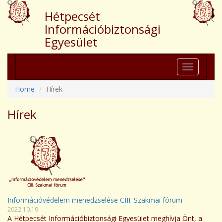
Hétpecsét
Információbiztonsági
Egyesület
Toggle
navigation
Home
Hírek
Hírek
Információvédelem menedzselése CIII. Szakmai fórum
2022.10.19.
A Hétpecsét Információbiztonsági Egyesület meghívja Önt, a