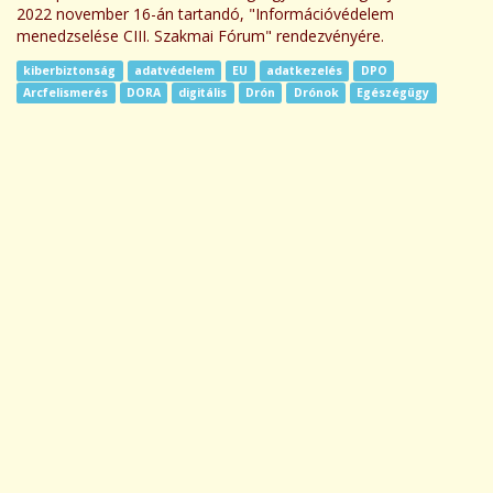
2022 november 16-án tartandó, "Információvédelem
menedzselése CIII. Szakmai Fórum" rendezvényére.
kiberbiztonság
adatvédelem
EU
adatkezelés
DPO
Arcfelismerés
DORA
digitális
Drón
Drónok
Egészégügy