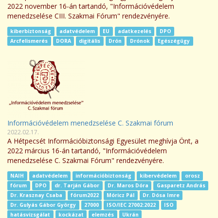
2022 november 16-án tartandó, "Információvédelem
menedzselése CIII. Szakmai Fórum" rendezvényére.
kiberbiztonság
adatvédelem
EU
adatkezelés
DPO
Arcfelismerés
DORA
digitális
Drón
Drónok
Egészégügy
Információvédelem menedzselése C. Szakmai fórum
2022.02.17.
A Hétpecsét Információbiztonsági Egyesület meghívja Önt, a
2022 március 16-án tartandó, "Információvédelem
menedzselése C. Szakmai Fórum" rendezvényére.
NAIH
adatvédelem
információbiztonság
kibervédelem
orosz
fórum
DPO
dr. Tarján Gábor
Dr. Maros Dóra
Gasparetz András
Dr. Krasznay Csaba
fórum2022
Móricz Pál
Dr. Dósa Imre
Dr. Gulyás Gábor György
27000
ISO/IEC 27002:2022
ISO
hatásvizsgálat
kockázat
elemzés
Ukrán