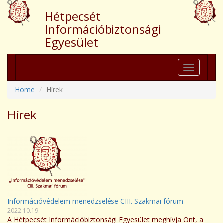
Hétpecsét
Információbiztonsági
Egyesület
Toggle
navigation
Home
Hírek
Hírek
Információvédelem menedzselése CIII. Szakmai fórum
2022.10.19.
A Hétpecsét Információbiztonsági Egyesület meghívja Önt, a