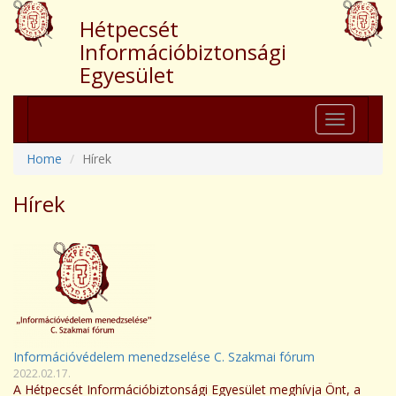
Hétpecsét
Információbiztonsági
Egyesület
Toggle
navigation
Home
Hírek
Hírek
Információvédelem menedzselése C. Szakmai fórum
2022.02.17.
A Hétpecsét Információbiztonsági Egyesület meghívja Önt, a