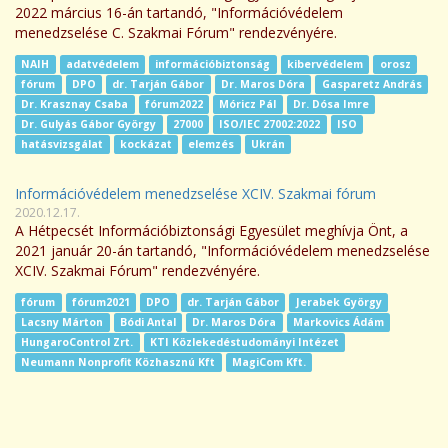
2022 március 16-án tartandó, "Információvédelem
menedzselése C. Szakmai Fórum" rendezvényére.
NAIH
adatvédelem
információbiztonság
kibervédelem
orosz
fórum
DPO
dr. Tarján Gábor
Dr. Maros Dóra
Gasparetz András
Dr. Krasznay Csaba
fórum2022
Móricz Pál
Dr. Dósa Imre
Dr. Gulyás Gábor György
27000
ISO/IEC 27002:2022
ISO
hatásvizsgálat
kockázat
elemzés
Ukrán
Információvédelem menedzselése XCIV. Szakmai fórum
2020.12.17.
A Hétpecsét Információbiztonsági Egyesület meghívja Önt, a
2021 január 20-án tartandó, "Információvédelem menedzselése
XCIV. Szakmai Fórum" rendezvényére.
fórum
fórum2021
DPO
dr. Tarján Gábor
Jerabek György
Lacsny Márton
Bódi Antal
Dr. Maros Dóra
Markovics Ádám
HungaroControl Zrt.
KTI Közlekedéstudományi Intézet
Neumann Nonprofit Közhasznú Kft
MagiCom Kft.