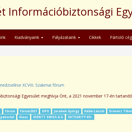
t Információbiztonsági Eg
ink
Kiadványaink
Pályázataink
Cikkek
Pártoló cé
edzselése XCVIII. Szakmai fórum
óbiztonsági Egyesület meghívja Önt, a 2021 november 17-én tartand
t
fórum
fórum2021
DPO
Jerabek György
Kállai László
Dravecz Tibo
gyakorlat
iSaac
IDENTT SWISS A.G
INTEGRITY Kft.