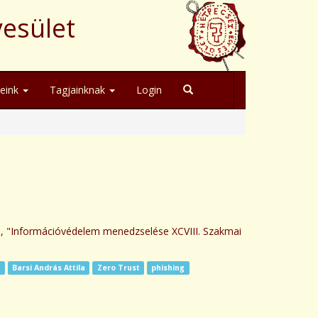
yesület
geink
Tagjainknak
Login
ó, "Információvédelem menedzselése XCVIII. Szakmai
r
Barsi András Attila
Zero Trust
phishing