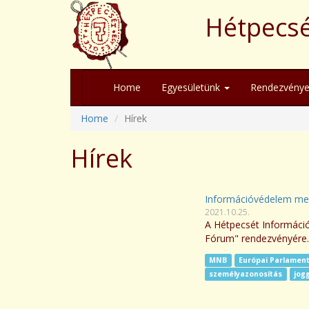
Hétpecsé
Home
Egyesületünk
Rendezvénye
Home
Hírek
Hírek
Információvédelem men
2021.10.25.
A Hétpecsét Informáci
Fórum" rendezvényére.
MNB
Európai Parlamen
személyazonosítás
jog