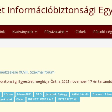
t Információbiztonsági Eg
ink
Kiadványaink
Pályázataink
Cikkek
Pártoló cé
edzselése XCVIII. Szakmai fórum
óbiztonsági Egyesület meghívja Önt, a 2021 november 17-én tartand
t
fórum
fórum2021
DPO
Jerabek György
Kállai László
Dravecz Tibo
gyakorlat
iSaac
IDENTT SWISS A.G
INTEGRITY Kft.