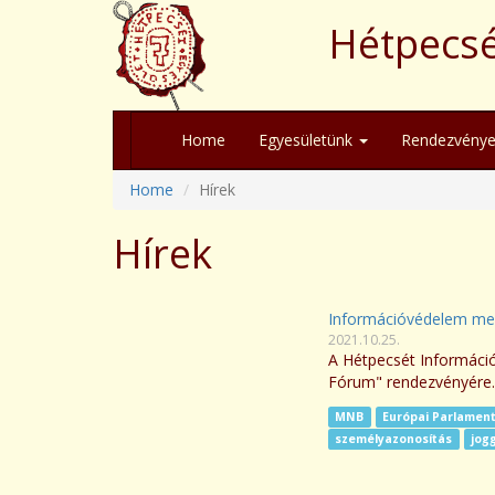
Hétpecsé
Home
Egyesületünk
Rendezvénye
Home
Hírek
Hírek
Információvédelem men
2021.10.25.
A Hétpecsét Informáci
Fórum" rendezvényére.
MNB
Európai Parlamen
személyazonosítás
jog