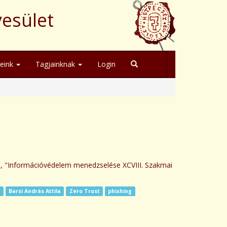
yesület
geink
Tagjainknak
Login
ó, "Információvédelem menedzselése XCVIII. Szakmai
r
Barsi András Attila
Zero Trust
phishing