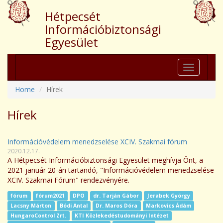
Hétpecsét
Információbiztonsági
Egyesület
Toggle
navigation
Home
Hírek
Hírek
Információvédelem menedzselése XCIV. Szakmai fórum
2020.12.17.
A Hétpecsét Információbiztonsági Egyesület meghívja Önt, a
2021 január 20-án tartandó, "Információvédelem menedzselése
XCIV. Szakmai Fórum" rendezvényére.
fórum
fórum2021
DPO
dr. Tarján Gábor
Jerabek György
Lacsny Márton
Bódi Antal
Dr. Maros Dóra
Markovics Ádám
HungaroControl Zrt.
KTI Közlekedéstudományi Intézet