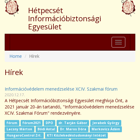
Hétpecsét
Információbiztonsági
Egyesület
Toggle
navigation
Home
Hírek
Hírek
Információvédelem menedzselése XCIV. Szakmai fórum
2020.12.17.
A Hétpecsét Információbiztonsági Egyesület meghívja Önt, a
2021 január 20-án tartandó, "Információvédelem menedzselése
XCIV. Szakmai Fórum" rendezvényére.
fórum
fórum2021
DPO
dr. Tarján Gábor
Jerabek György
Lacsny Márton
Bódi Antal
Dr. Maros Dóra
Markovics Ádám
HungaroControl Zrt.
KTI Közlekedéstudományi Intézet