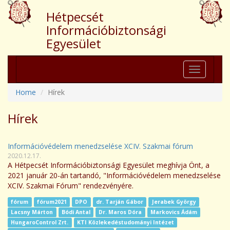
Hétpecsét
Információbiztonsági
Egyesület
Toggle
navigation
Home
Hírek
Hírek
Információvédelem menedzselése XCIV. Szakmai fórum
2020.12.17.
A Hétpecsét Információbiztonsági Egyesület meghívja Önt, a
2021 január 20-án tartandó, "Információvédelem menedzselése
XCIV. Szakmai Fórum" rendezvényére.
fórum
fórum2021
DPO
dr. Tarján Gábor
Jerabek György
Lacsny Márton
Bódi Antal
Dr. Maros Dóra
Markovics Ádám
HungaroControl Zrt.
KTI Közlekedéstudományi Intézet