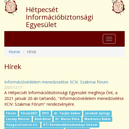
Hétpecsét
Információbiztonsági
Egyesület
Toggle
navigation
Home
Hírek
Hírek
Információvédelem menedzselése XCIV. Szakmai fórum
2020.12.17.
A Hétpecsét Információbiztonsági Egyesület meghívja Önt, a
2021 január 20-án tartandó, "Információvédelem menedzselése
XCIV. Szakmai Fórum" rendezvényére.
fórum
fórum2021
DPO
dr. Tarján Gábor
Jerabek György
Lacsny Márton
Bódi Antal
Dr. Maros Dóra
Markovics Ádám
HungaroControl Zrt.
KTI Közlekedéstudományi Intézet